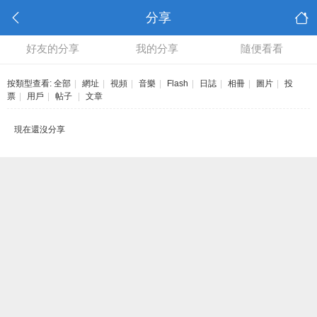
分享
好友的分享
我的分享
隨便看看
按類型查看:
全部
|
網址
|
視頻
|
音樂
|
Flash
|
日誌
|
相冊
|
圖片
|
投
票
|
用戶
|
帖子
|
文章
現在還沒分享