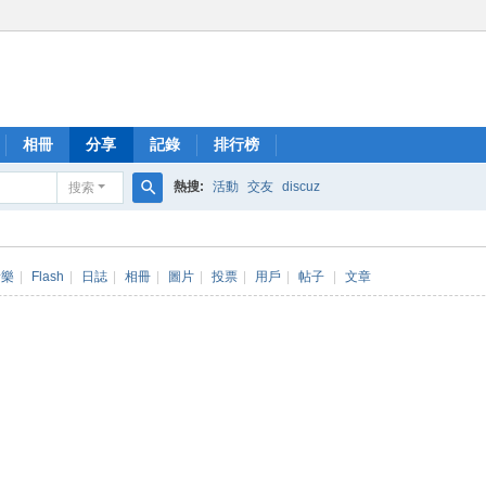
相冊
分享
記錄
排行榜
熱搜:
活動
交友
discuz
搜索
搜
索
音樂
|
Flash
|
日誌
|
相冊
|
圖片
|
投票
|
用戶
|
帖子
|
文章