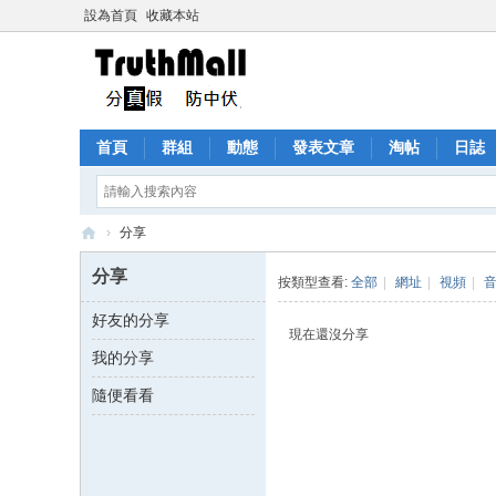
設為首頁
收藏本站
首頁
群組
動態
發表文章
淘帖
日誌
›
分享
Tr
分享
按類型查看:
全部
|
網址
|
視頻
|
ut
好友的分享
h
現在還沒分享
我的分享
M
all
隨便看看