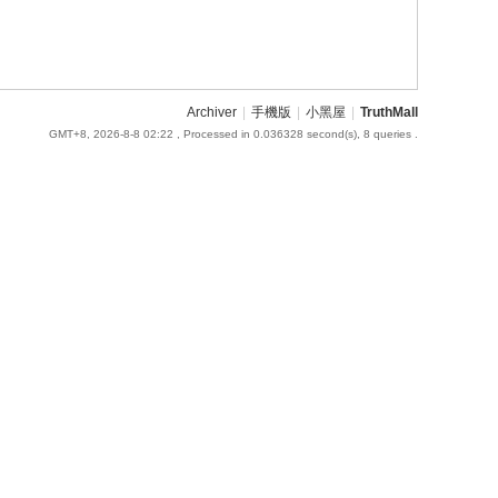
Archiver
|
手機版
|
小黑屋
|
TruthMall
GMT+8, 2026-8-8 02:22
, Processed in 0.036328 second(s), 8 queries .