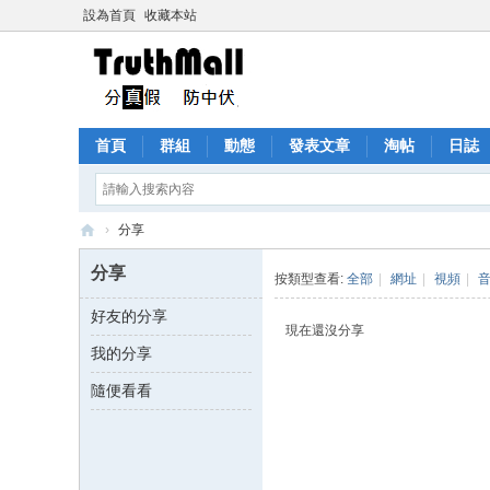
設為首頁
收藏本站
首頁
群組
動態
發表文章
淘帖
日誌
›
分享
Tr
分享
按類型查看:
全部
|
網址
|
視頻
|
ut
好友的分享
h
現在還沒分享
我的分享
M
all
隨便看看