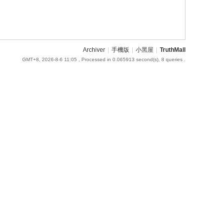
Archiver
|
手機版
|
小黑屋
|
TruthMall
GMT+8, 2026-8-6 11:05
, Processed in 0.065913 second(s), 8 queries .