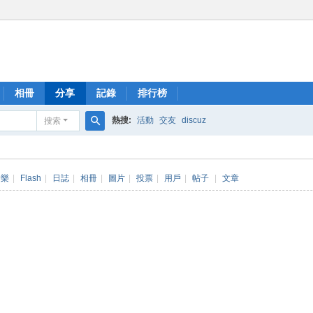
相冊
分享
記錄
排行榜
熱搜:
活動
交友
discuz
搜索
搜
索
音樂
|
Flash
|
日誌
|
相冊
|
圖片
|
投票
|
用戶
|
帖子
|
文章